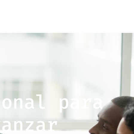
ional para
vanzar