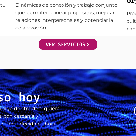
or
 tu
Dinámicas de conexión y trabajo conjunto
que permiten alinear propósitos, mejorar
Pro
relaciones interpersonales y potenciar la
cult
colaboración.
coh
VER SERVICIOS
so hoy
i algo dentro de ti quiere
, con cercanía y
 como decidirlo ahora.