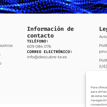
Información de
Le
contacto
Avis
TELÉFONO:
osotros
Polí
609 084 076
CORREO ELECTRÓNICO:
pri
s
info@descubre-te.es
Polí
o
(UE
Acce
Para ofrece
para almace
de estas t
navegación 
consentimie