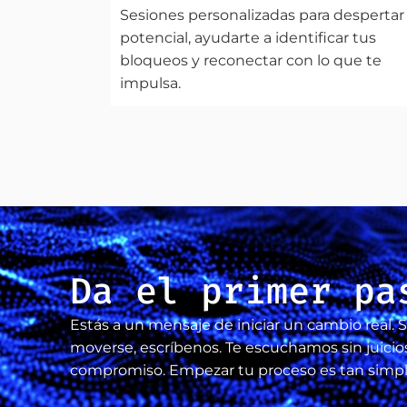
Sesiones personalizadas para despertar
potencial, ayudarte a identificar tus
bloqueos y reconectar con lo que te
impulsa.
Da el primer pa
Estás a un mensaje de iniciar un cambio real. S
moverse, escríbenos. Te escuchamos sin juicios
compromiso. Empezar tu proceso es tan simple