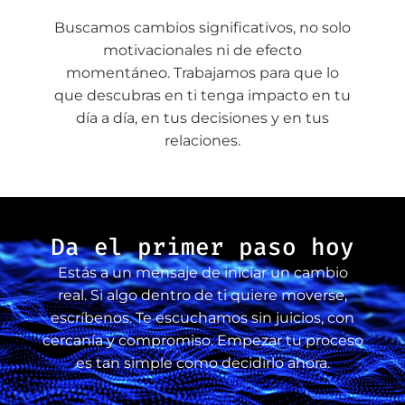
Buscamos cambios significativos, no solo
motivacionales ni de efecto
momentáneo. Trabajamos para que lo
que descubras en ti tenga impacto en tu
día a día, en tus decisiones y en tus
relaciones.
Da el primer paso hoy
Estás a un mensaje de iniciar un cambio
real. Si algo dentro de ti quiere moverse,
escríbenos. Te escuchamos sin juicios, con
cercanía y compromiso. Empezar tu proceso
es tan simple como decidirlo ahora.