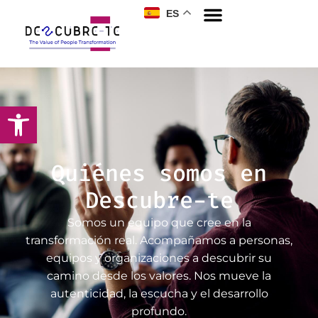
ES
Quiénes somos en
Descubre-te
Somos un equipo que cree en la
transformación real. Acompañamos a personas,
equipos y organizaciones a descubrir su
camino desde los valores. Nos mueve la
autenticidad, la escucha y el desarrollo
profundo.