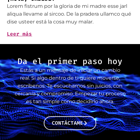
Lorem fistrum por la gloria de mi madre esse jarl
aliqua llevame al sircoo. De la pradera ullamco qué
dise usteer está la cosa muy malar.
Leer más
Da el primer paso hoy
Estás a un mensaje de iniciar un cambio
real. Si algo dentro de ti quiere moverse,
escríbenos. Te escuchamos sin juicios, con
cercanía y compromiso. Empezar tu proceso
es tan simple como decidirlo ahora.
CONTÁCTAME